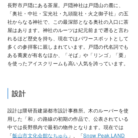
長野市戸隠にある茶屋。戸隠神社は戸隠山の麓に、
「奥社・中社・宝光社・九頭龍社・火之御子社」の五
社からなる神社で、この最深部となる奥社の入口に茶
屋はあります。神社のルーツは紀元前まで遡ると言わ
れるほど歴史を持ち、現在ではパワースポットとして
多くの参拝客に親しまれています。戸隠の代名詞でも
ある蕎麦が有名なほか、「そば」や「リンゴ」「栗」
を使ったアイスクリームも高い人気を誇っています。
設計
設計は隈研吾建築都市設計事務所。木のルーバーを使
用した「和」の路線の初期の作品で、公表されている
中では長野県内で最初の物件となります。現在では
「
飯山市文化会館なちゅら
」、「
Snow Peak LAND