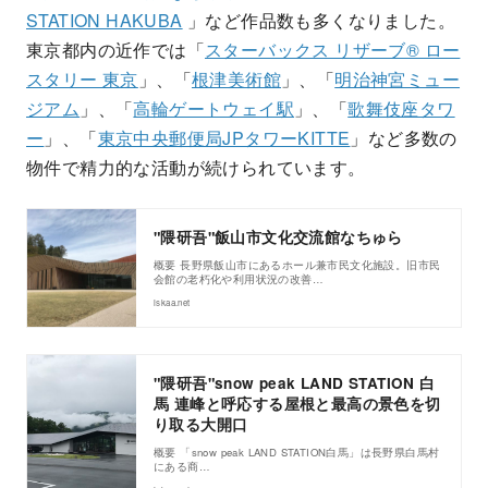
STATION HAKUBA
」など作品数も多くなりました。
東京都内の近作では「
スターバックス リザーブ® ロー
スタリー 東京
」、「
根津美術館
」、「
明治神宮ミュー
ジアム
」、「
高輪ゲートウェイ駅
」、「
歌舞伎座タワ
ー
」、「
東京中央郵便局JPタワーKITTE
」など多数の
物件で精力的な活動が続けられています。
"隈研吾"飯山市文化交流館なちゅら
概要 長野県飯山市にあるホール兼市民文化施設。旧市民
会館の老朽化や利用状況の改善…
iskaa.net
"隈研吾"snow peak LAND STATION 白
馬 連峰と呼応する屋根と最高の景色を切
り取る大開口
概要 「snow peak LAND STATION白馬」は長野県白馬村
にある商…