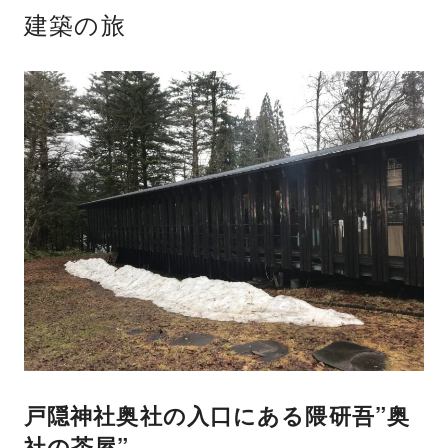
建築の旅
戸隠神社奥社の入口にある隈研吾”奥
社の茶屋”