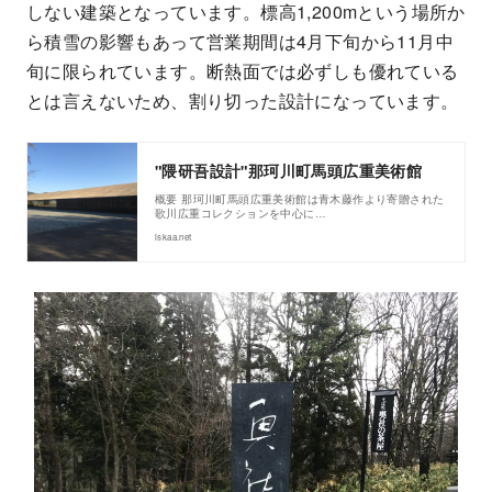
しない建築となっています。標高1,200mという場所か
ら積雪の影響もあって営業期間は4月下旬から11月中
旬に限られています。断熱面では必ずしも優れている
とは言えないため、割り切った設計になっています。
"隈研吾設計"那珂川町馬頭広重美術館
概要 那珂川町馬頭広重美術館は青木藤作より寄贈された
歌川広重コレクションを中心に…
iskaa.net