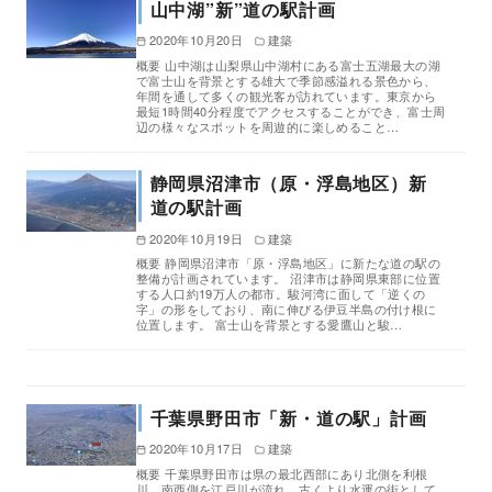
山中湖”新”道の駅計画
2020年10月20日
建築
概要 山中湖は山梨県山中湖村にある富士五湖最大の湖
で富士山を背景とする雄大で季節感溢れる景色から、
年間を通して多くの観光客が訪れています。東京から
最短1時間40分程度でアクセスすることができ、富士周
辺の様々なスポットを周遊的に楽しめること…
静岡県沼津市（原・浮島地区）新
道の駅計画
2020年10月19日
建築
概要 静岡県沼津市「原・浮島地区」に新たな道の駅の
整備が計画されています。 沼津市は静岡県東部に位置
する人口約19万人の都市。駿河湾に面して「逆くの
字」の形をしており、南に伸びる伊豆半島の付け根に
位置します。 富士山を背景とする愛鷹山と駿…
千葉県野田市「新・道の駅」計画
2020年10月17日
建築
概要 千葉県野田市は県の最北西部にあり北側を利根
川、南西側を江戸川が流れ、古くより水運の街として