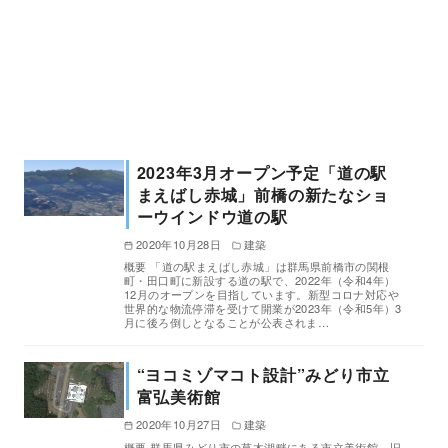
2023年3月オープン予定「道の駅
まえばし赤城」前橋の新たなショ
ーウインドウ道の駅
2020年10月28日
建築
概要 「道の駅まえばし赤城」は群馬県前橋市の関根
町・田口町に新設する道の駅で、2022年（令和4年）
12月のオープンを目指しています。新型コロナ対応や
世界的な物流停滞を受けて開業が2023年（令和5年）3
月に後ろ倒しとなることが公表されま…
“ヨコミゾマコト設計”みどり市立
富弘美術館
2020年10月27日
建築
概要 群馬県みどり市の草木湖畔にある市立美術館。旧