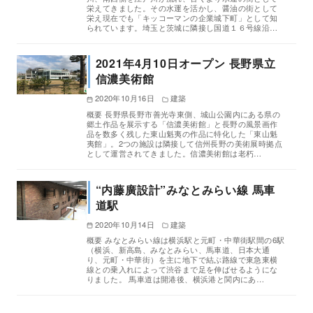
栄えてきました。その水運を活かし、醤油の街として
栄え現在でも「キッコーマンの企業城下町」として知
られています。埼玉と茨城に隣接し国道１６号線沿…
2021年4月10日オープン 長野県立
信濃美術館
2020年10月16日
建築
概要 長野県長野市善光寺東側、城山公園内にある県の
郷土作品を展示する「信濃美術館」と長野の風景画作
品を数多く残した東山魁夷の作品に特化した「東山魁
夷館」。2つの施設は隣接して信州長野の美術展時拠点
として運営されてきました。信濃美術館は老朽…
“内藤廣設計”みなとみらい線 馬車
道駅
2020年10月14日
建築
概要 みなとみらい線は横浜駅と元町・中華街駅間の6駅
（横浜、新高島、みなとみらい、馬車道、日本大通
り、元町・中華街）を主に地下で結ぶ路線で東急東横
線との乗入れによって渋谷まで足を伸ばせるようにな
りました。 馬車道は開港後、横浜港と関内にあ…