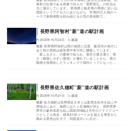
東村の出身である画家で詩人の「星野富弘」の作品を
主に展示しています。 群馬県と栃木県の県境に近い山
間部というアクセスにありながら、年間20万人弱のペ
ースで来館者数を刻み続ける人気の美術館で…
長野県阿智村”新”道の駅計画
2020年10月23日
建築
概要 長野県阿智村は県の南部に位置、飯田市の南方に
あり村の西部は岐阜県中津川市に隣接しています。
「星ふるさと」の愛称で知られ、夜空が透き通り、暗
さ（観測しやすい環境）が優れていることから、星の
観測を指標化したランキングで国内トップになった…
長野県佐久穂町”新”道の駅計画
2020年10月21日
建築
概要 佐久穂町は長野県佐久市と山梨県北杜市を結ぶ中
間地点にあり、南西には八ヶ岳連峰が控え、長野県茅
野市の蓼科高原を結ぶ国道299線は天空のドライブコー
スとしても有名。標高2100メートルを超える車窓から
眺める景色は壮大で、同国道沿いに広が…