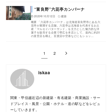
“富良野”六花亭カンパーナ
2020年10月12日
建築
概要 「六花亭カンパーナ」は北海道富良野市にある六
花亭が展開する店舗。六花亭は北海道を代表するお土
産「マルセイバターサンド」を主力とした魅力的な洋
菓子を販売する企業で帯広を本店として、道内に約20
の直営店を構え、百貨店や空港などにもショッ…
1
2
iskaa
関東・甲信越近辺の新建築・有名建築・商業施設・サー
ドプレイス・風景・公園・ホテル・道の駅などをレビュ
ーしていきます。