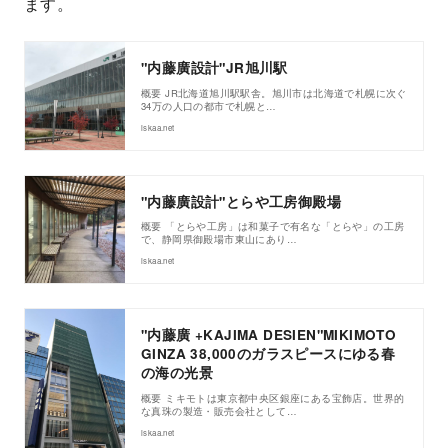
ます。
"内藤廣設計"JR旭川駅
概要 JR北海道旭川駅駅舎。旭川市は北海道で札幌に次ぐ
34万の人口の都市で札幌と…
iskaa.net
"内藤廣設計"とらや工房御殿場
概要 「とらや工房」は和菓子で有名な「とらや」の工房
で、静岡県御殿場市東山にあり…
iskaa.net
"内藤廣 +KAJIMA DESIEN"MIKIMOTO
GINZA 38,000のガラスピースにゆる春
の海の光景
概要 ミキモトは東京都中央区銀座にある宝飾店。世界的
な真珠の製造・販売会社として…
iskaa.net