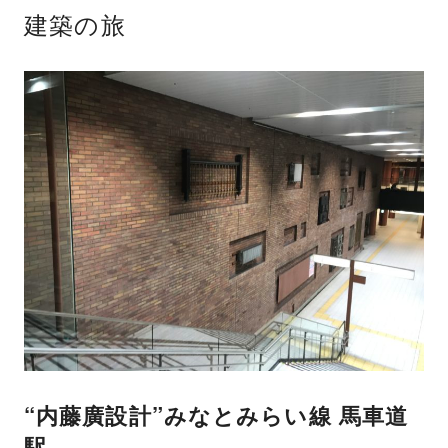
建築の旅
“内藤廣設計”みなとみらい線 馬車道
駅