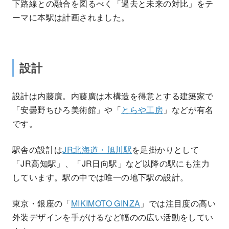
下路線との融合を図るべく「過去と未来の対比」をテ
ーマに本駅は計画されました。
設計
設計は内藤廣。内藤廣は木構造を得意とする建築家で
「安曇野ちひろ美術館」や「
とらや工房
」などが有名
です。
駅舎の設計は
JR北海道・旭川駅
を足掛かりとして
「JR高知駅」、「JR日向駅」など以降の駅にも注力
しています。駅の中では唯一の地下駅の設計。
東京・銀座の「
MIKIMOTO GINZA
」では注目度の高い
外装デザインを手がけるなど幅のの広い活動をしてい