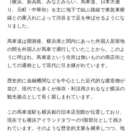
（横浜、新高島、みなとみらい、馬車道、日本大通
り、元町・中華街）を主に地下で結ぶ路線で東急東横
線との乗入れによって渋谷まで足を伸ばせるようにな
りました。
馬車道は開港後、横浜港と関内にあった外国人居留地
の間を外国人が馬車で通行していたことから、このよ
うに呼ばれ、馬車道という住所は無いものの商店街と
しての通称として現代に引き継がれています。
歴史的に金融機関などを中心とした近代的な建造物が
並び、現代でも多くが保存・利活用されるなど横浜の
観光拠点として長く親しまれています。
この馬車道駅も横浜銀行旧本店別館が位置しており、
現在でも横浜アイランドタワーの1階部分として残さ
れています。そのような歴史的文脈を継承しつつ、地