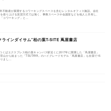
築
」は三井不動産が展開するコワーキングスペースを含むレンタルオフィス施設。会社
画を借り上げる賃貸方式では無く、事務スペースや会議室などを他人と共有し、
を「コワーキング」と…
クラインダイサム”柏の葉T-SITE 蔦屋書店
築
E」はつくばエクスプレス柏の葉キャンパス駅近くに2017年に開業した「蔦屋書店」
官山から始まった「TSUTAYA」のハイグレードモデル「蔦屋書店」も全国で15
なりまし…