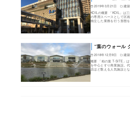
2019年3月21日
建
KOILの概要 「KOIL
の専用スペースとして区
独立した業務を行う形態
“葉のウォール 
2018年12月9日
建
概要 「柏の葉 T-SIT
を中心とすり商業施設。代
店ほど数える人気施設と