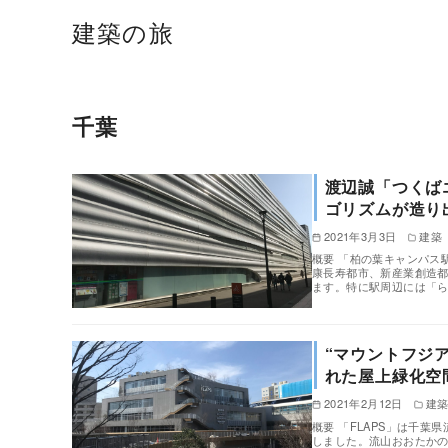
建築の旅
千葉
渡辺誠「つくば
ゴリズムが造り
2021年3月3日
建築
概要 「柏の葉キャンパス
康長寿都市、新産業創造都
ます。特に駅周辺には「
“マウントフジア
れた屋上緑化空
2021年2月12日
建
概要 「FLAPS」は千葉
しました。流山おおたか