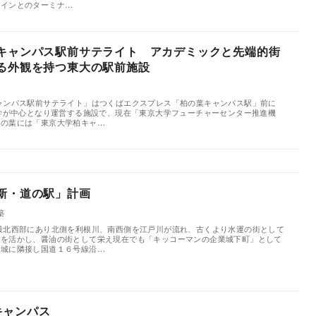
ラインとのターミナ…
キャンパス駅前サテライト アカデミックと先端的街
る外観を持つ東大の駅前施設
築
ャンパス駅前サテライト」はつくばエクスプレス「柏の葉キャンパス駅」前に
大学が中心となり運営する施設で、現在「東京大学フューチャーセンター推進機
柏の葉には「東京大学柏キャ…
新・道の駅」計画
築
最北西部にあり北側を利根川、南西側を江戸川が流れ、古くより水運の街として
運を活かし、醤油の街として栄え現在でも「キッコーマンの企業城下町」として
茨城に隣接し国道１６号線沿…
葉キャンパス