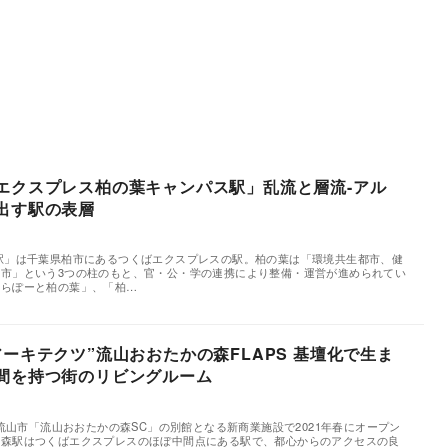
エクスプレス柏の葉キャンパス駅」乱流と層流-アル
出す駅の表層
駅」は千葉県柏市にあるつくばエクスプレスの駅。柏の葉は「環境共生都市、健
市」という3つの柱のもと、官・公・学の連携により整備・運営が進められてい
ららぽーと柏の葉」、「柏…
ーキテクツ”流山おおたかの森FLAPS 基壇化で生ま
間を持つ街のリビングルーム
築
県流山市「流山おおたかの森SC」の別館となる新商業施設で2021年春にオープン
の森駅はつくばエクスプレスのほぼ中間点にある駅で、都心からのアクセスの良