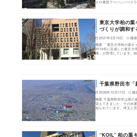
さや東部アーバンパーク
東京大学柏の葉
づくりが調和す
2021年2月10日
建
概要 「東京大学柏の葉キ
2014年に完成した東京
構」が管理しています。
千葉県野田市「
2020年10月17日
建
概要 千葉県野田市は県の
栄えてきました。その水
知られています。埼玉と
“KOIL” 柏の