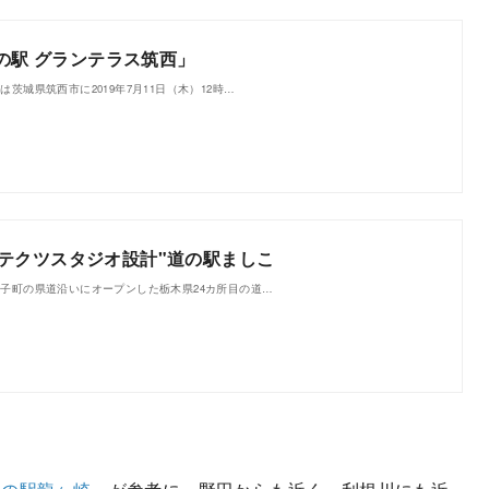
道の駅 グランテラス筑西」
茨城県筑西市に2019年7月11日（木）12時…
テクツスタジオ設計"道の駅ましこ
益子町の県道沿いにオープンした栃木県24カ所目の道…