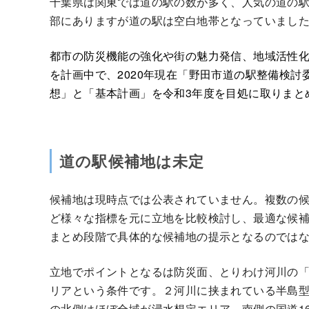
千葉県は関東では道の駅の数が多く、人気の道の
部にありますが道の駅は空白地帯となっていまし
都市の防災機能の強化や街の魅力発信、地域活性
を計画中で、2020年現在「野田市道の駅整備検
想」と「基本計画」を令和3年度を目処に取りまと
道の駅候補地は未定
候補地は現時点では公表されていません。複数の
ど様々な指標を元に立地を比較検討し、最適な候
まとめ段階で具体的な候補地の提示となるのでは
立地でポイントとなるは防災面、とりわけ河川の
リアという条件です。２河川に挟まれている半島
の北側はほぼ全域が浸水想定エリア、南側の国道1