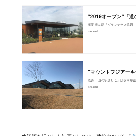
"2019オープン"「
概要 道の駅「グランテラス筑西」は
iskaa.net
"マウントフジアーキ
概要 「道の駅ましこ」は栃木県
iskaa.net