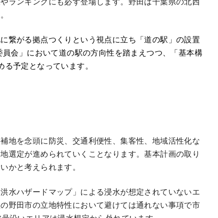
駅やランキングにも必ず登場します。野田は千葉県の北西
た。
化に繋がる拠点つくりという視点に立ち「道の駅」の設置
討委員会」において道の駅の方向性を踏まえつつ、「基本構
める予定となっています。
候補地を念頭に防災、交通利便性、集客性、地域活性化な
補地選定が進められていくことなります。基本計画の取り
ないかと考えられます。
「洪水ハザードマップ」による浸水が想定されていないエ
型の野田市の立地特性において避けては通れない事項で市
6号沿いエリアは浸水想定から外れています。