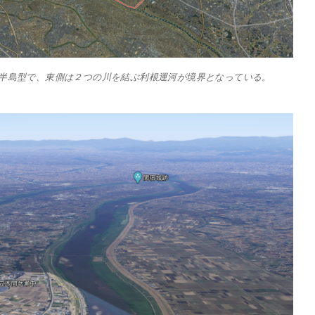
半島型で、東側は２つの川を結ぶ利根運河が境界となっている。