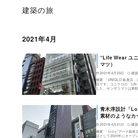
建築の旅
2021年4月
“Life Wea
マツ）
2021年4月23日
建
概要 「UNIQLO 銀
店です。ユニクロの「Lif
した。ギンザコマツは東
青木淳設計「Lor
素材のようなカ
2021年4月21日
建
概要 「ロロピアーナ銀座店
店として2020年にオー