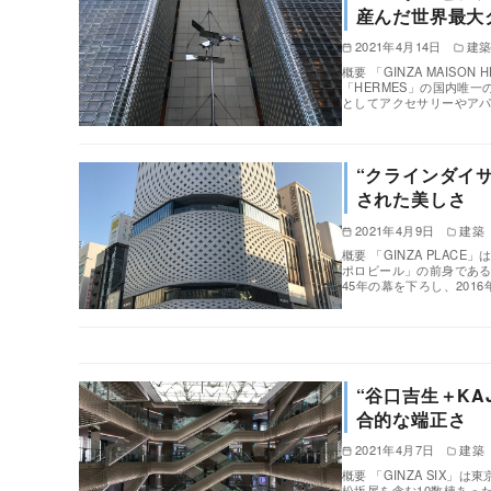
産んだ世界最大
2021年4月14日
建
概要 「GINZA MAI
「HERMES」の国内唯
としてアクセサリーやア
“クラインダイサム
された美しさ
2021年4月9日
建築
概要 「GINZA PLA
ポロビール」の前身であ
45年の幕を下ろし、2016
“谷口吉生＋KAJ
合的な端正さ
2021年4月7日
建築
概要 「GINZA SIX
松坂屋を含む10数棟あっ