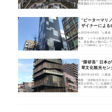
商業施設だけでも50,000
“ピーターマリノ ＋
ザイナーによる
2021年4月6日
建築
概要 「シャネル銀座並木
水、貴金属など幅の広い
として1994年にオープン
“隈研吾” 日
草文化観光セン
2021年4月4日
建築
概要 「浅草観光文化セン
東区が管理している建物
り、2012年の完成以降