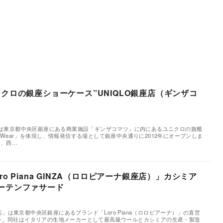
r ユニクロの銀座ショーケース”UNIQLO銀座店（ギンザコ
築
座店」は東京都中央区銀座にある商業施設「ギンザコマツ」に内にあるユニクロの旗艦
e Wear」を体現し、情報発信する場として銀座中央通りに2012年にオープンしま
館、西…
o Piana GINZA（ロロピアーナ銀座店）」カシミア
ーテンファサード
築
」は東京都中央区銀座にあるブランド「Loro Piana（ロロピアーナ）」の直営
プン。同社はイタリアの生地メーカーとして最高級ウールとカシミアの生産・製造