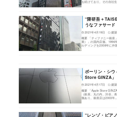
を続けており、その自社
“隈研吾＋TAI
うなファサード
2021年4月19日
建
概要 「ティファニー銀座
業）」の国内店舗。199
ルディングを2008年に外
ボーリン・シウィン
Store GINZ
2021年4月17日
建
概要 「Apple Stor
（銀座、丸の内、渋谷、表
舗あり、銀座店は2003年
“レンゾ・ピアノ”