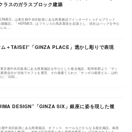
クラスのガラスブロック建築
築
SON HERMES」は東京都中央区銀座にある商業施設でインターナショナルブランド
一の旗艦店。「HERMES」はフランスの馬具製造を起源とし、現在はバッグを中心
パレル…
＋TAISEI”「GINZA PLACE」透かし彫りで表現
CE」は東京都中央区銀座にある商業施設を中心とした複合施設。昭和初期より「サッ
る麦酒会社が当地でカフェを運営、その後建てられた「サッポロ銀座ビル」は約
年に「GIN…
IMA DESIGN”「GINZA SIX」銀座に姿を現した複
」は東京都中央区銀座にある商業施設、オフィス、ホールなどからなる複合施設。銀座
た既存建築を整理し、道路の区画変更も伴う再開発事業として計画されました。