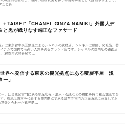
m2ほどあ…
TAISEI”「CHANEL GINZA NAMIKI」外国人デ
白と黒が織りなす端正なファサード
店」は東京都中央区銀座にあるシャネルの旗艦店。シャネルは服飾、化粧品、香
アイテムで国内でも高い人気を誇るブランド店です。シャネルの国内初の路面店
し、20数年の時を経て…
本が世界へ発信する東京の観光拠点にある積層平屋「浅
ター」
ター」は台東区雷門にある観光広報・展示・会議などの機能を持つ複合施設で台
です。敷地は東京を代表する観光拠点である浅草寺雷門の正面角地に位置してお
、浅草寺と合わせた観光拠…