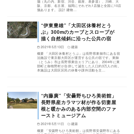
舗（丸の内、新宿、渋谷、銀座、表参道）、川崎、大
阪、京都、名古屋、福岡にそれぞれ1店舗と全国に10店
舗あります。 設計 建物…
“伊東豊雄”「大田区休養村とう
ぶ」300mのカーブとスロープが
描く自然傾斜に沿った公共の宿
2021年5月13日
建築
概要 「大田区休養村とうぶ」は長野県東御市にある宿
泊施設で東京都大田区が運営する公共の宿です。東御
（とうみ）市は長野県東信エリアにあり、2004年に東
部町と御牧野村が合併して誕生した人口約3万人の街。
本施設は大田区区民の休養や課外活動を主…
“内藤廣”「安曇野ちひろ美術館」
長野県産カラマツ材が作る切妻屋
根と暖かみのある内部空間のファ
ーストミュージアム
2021年5月11日
建築
概要 「安曇野ちひろ美術館」は長野県安曇野市にある