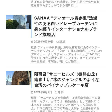
呼ばれる高台があった場所で、神宮内苑・外苑や表参
道を見下ろすことができる場所に…
SANAA “ディオール表参道”透過
性のある白いドレープカーテンに
身を纏うインターナショナルブラ
ンド旗艦店
2021年6月10日
建築
概要 ディオール表参道は渋谷区神宮前にあるインター
ナショナルブランド「Dior」の日本旗艦店。フランスの
デザイナー「クリスチャン・ディオール」が1946年に
設立し約75年の歴史を持っています。オートクチュー
ルや宝飾品、革製品、時計など幅広…
隈研吾”サニーヒルズ（微熱山丘）
南青山店”木のジャングルのような
台湾のパイナップルケーキ店
2021年6月4日
建築
概要 「サニーヒルズ南青山店」は港区南青山にある菓
子店・カフェ。台湾では「微熱山丘」として南投市に
本拠があるほか、上海やシンガポールにも店舗を構
え、日本国内ではこの南青山と大阪駅に店舗を有する
アジア展開を図っていショップです。台湾の鉄分を…