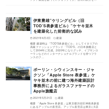
伊東豊雄”ケリングビル（旧
TOD’S表参道ビル）”ケヤキ並木
を建築化した前衛的な試み
2021年6月2日
建築
概要 建築時は「TOD'S表参道ビル」としてイタリアの
高級ファッションブランド「TOD'S」の日本旗艦店と
して2004年に完成。2020年になりグッチ、イブサンロ
ーランなどのインターナショナルブランドを持つフラ
ンスのフ…
ボーリン・シウィンスキー・ジャ
クソン「Apple Store 表参道」ケ
ヤキ並木の前に建つ海外建築設計
事務所によるガラスファサードの
Apple旗艦店
2021年5月21日
建築
概要 「Apple Store 表参道」は東京都渋谷区神南表参道
にあるアップルの直営店。アップル直営店は東京に5店