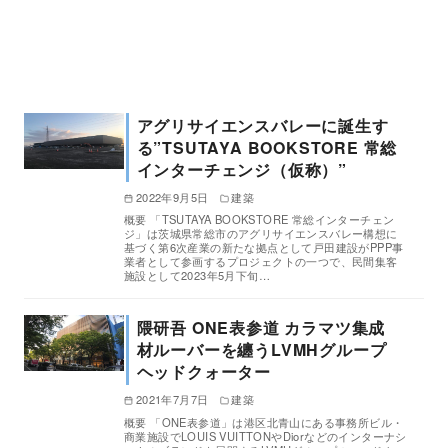
アグリサイエンスバレーに誕生す
る”TSUTAYA BOOKSTORE 常総
インターチェンジ（仮称）”
2022年9月5日
建築
概要 「TSUTAYA BOOKSTORE 常総インターチェン
ジ」は茨城県常総市のアグリサイエンスバレー構想に
基づく第6次産業の新たな拠点として戸田建設がPPP事
業者として参画するプロジェクトの一つで、民間集客
施設として2023年5月下旬…
隈研吾 ONE表参道 カラマツ集成
材ルーバーを纏うLVMHグループ
ヘッドクォーター
2021年7月7日
建築
概要 「ONE表参道」は港区北青山にある事務所ビル・
商業施設でLOUIS VUITTONやDiorなどのインターナシ