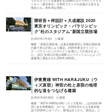
ョナルブランドを展開するLVMHグループのヘッドクォ
ーター（東京本社）や系列ブランドの店舗が入居する
複合ビル。所有者は理想…
隈研吾＋梓設計＋大成建設 2020
東京オリンピック・パラリンピッ
ク”杜のスタジアム”新国立競技場
2021年7月5日
建築
概要 「新国立競技場」は東京都新宿区に旧国立競技場
の建て替え計画により建設。2020年東京オリンピッ
ク・パラリンピックのメイン会場として計画されまし
た。 設計 当初の計画は国際コンペティションによって
最優秀に選定されたZAHA HADID…
伊東豊雄 WITH HARAJUKU（ウ
ィズ原宿）神宮の杜と原宿の地理
的な道をつなげる建築
2021年6月30日
建築
概要 「WITH HARAJUKU（ウィズ原宿）」は渋谷区神
宮にある商業施設、ホール、共同住宅からなる複合施
設で2020年にオープン。敷地は古くから「源氏山」と