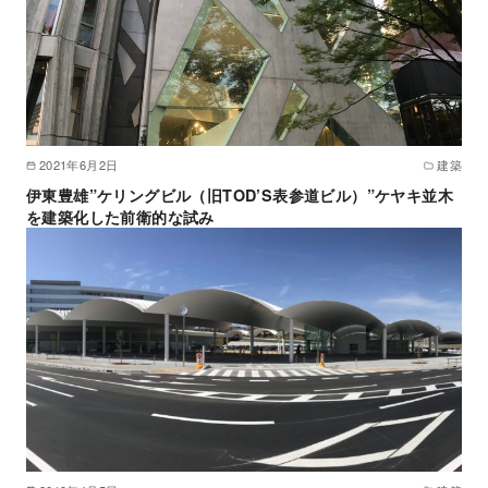
2021年6月2日
建築
伊東豊雄”ケリングビル（旧TOD’S表参道ビル）”ケヤキ並木
を建築化した前衛的な試み