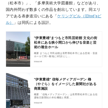
（松本市）」、「多摩美術大学図書館」などがあり、
国内外問わず数多くの作品を創出しています。同エリ
アである表参道沿いにある「
ケリングビル（旧tod’sビ
ル）
」は同氏による設計。
"伊東豊雄"まつもと市民芸術館 文化の街
松本にある狭小間口から伸びる音楽と芸
術の複合ホール
概要 まつもと市民会館は長野県松本市にある芸術・音楽
ホールで同一敷地に3代目とし…
iskaa.net
"伊東豊雄" 信毎メディアガーデン 櫓
（やぐら）をイメージした新聞社がある
商業施設
概要 「信毎メディアガーデン」は長野県松本市にある信
濃毎日新聞社の本社機能と商業…
iskaa.net