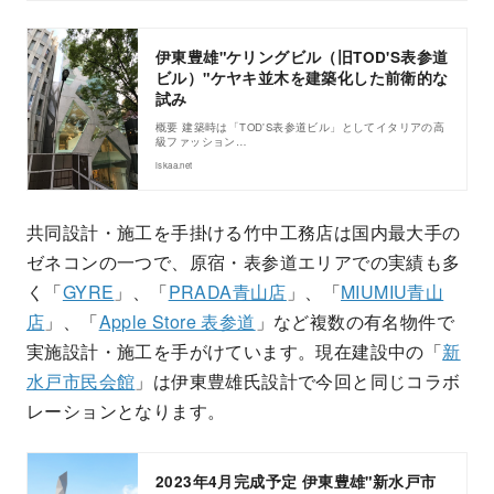
伊東豊雄"ケリングビル（旧TOD'S表参道
ビル）"ケヤキ並木を建築化した前衛的な
試み
概要 建築時は「TOD'S表参道ビル」としてイタリアの高
級ファッション…
iskaa.net
共同設計・施工を手掛ける竹中工務店は国内最大手の
ゼネコンの一つで、原宿・表参道エリアでの実績も多
く「
GYRE
」、「
PRADA青山店
」、「
MIUMIU青山
店
」、「
Apple Store 表参道
」など複数の有名物件で
実施設計・施工を手がけています。現在建設中の「
新
水戸市民会館
」は伊東豊雄氏設計で今回と同じコラボ
レーションとなります。
2023年4月完成予定 伊東豊雄"新水戸市