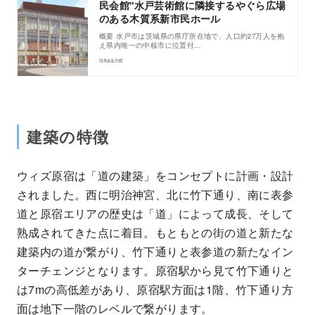
民会館"水戸芸術館に隣接するやぐら広場
のある木質系新市民ホール
概要 水戸市は茨城県の県庁所在地で、人口約27万人を抱
え県内唯一の中核市に位置付…
iskaa.net
建築の特徴
ウィズ原宿は「道の建築」をコンセプトに計画・設計
されました。西に明治神宮、北に竹下通り、南に表参
道と原宿エリアの歴史は「道」によって成長、そして
熟成されてきた点に着目。もともとの街の道と新たな
建築内の道が繋がり、竹下通りと表参道の新たなイン
ターチェンジとなります。原宿駅から見て竹下通りと
は7mの高低差があり、原宿駅方面は1階、竹下通り方
面は地下一階のレベルで繋がります。