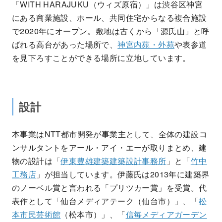
「WITH HARAJUKU（ウィズ原宿）」は渋谷区神宮
にある商業施設、ホール、共同住宅からなる複合施設
で2020年にオープン。敷地は古くから「源氏山」と呼
ばれる高台があった場所で、
神宮内苑・外苑
や表参道
を見下ろすことができる場所に立地しています。
設計
本事業はNTT都市開発が事業主として、全体の建設コ
ンサルタントをアール・アイ・エーが取りまとめ、建
物の設計は「
伊東豊雄建築建築設計事務所
」と「
竹中
工務店
」が担当しています。伊藤氏は2013年に建築界
のノーベル賞と言われる「プリツカー賞」を受賞。代
表作として「仙台メディアテーク（仙台市）」、「
松
本市民芸術館
（松本市）」、「
信毎メディアガーデン