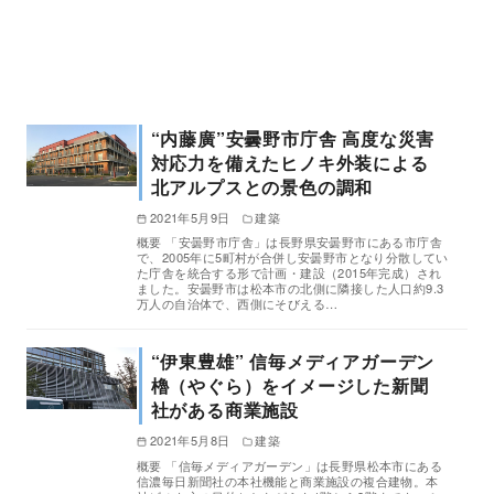
“内藤廣”安曇野市庁舎 高度な災害
対応力を備えたヒノキ外装による
北アルプスとの景色の調和
2021年5月9日
建築
概要 「安曇野市庁舎」は長野県安曇野市にある市庁舎
で、2005年に5町村が合併し安曇野市となり分散してい
た庁舎を統合する形で計画・建設（2015年完成）され
ました。安曇野市は松本市の北側に隣接した人口約9.3
万人の自治体で、西側にそびえる…
“伊東豊雄” 信毎メディアガーデン
櫓（やぐら）をイメージした新聞
社がある商業施設
2021年5月8日
建築
概要 「信毎メディアガーデン」は長野県松本市にある
信濃毎日新聞社の本社機能と商業施設の複合建物。本