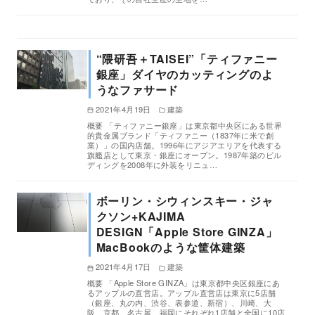
“隈研吾＋TAISEI”「ティファニー
銀座」ダイヤのカッティングのよ
うなファサード
2021年4月19日
建築
概要 「ティファニー銀座」は東京都中央区にある世界
的貴金属ブランド「ティファニー（1837年に米で創
業）」の国内店舗。1996年にアジアエリアを代表する
旗艦店として東京・銀座にオープン。1987年築のビル
ディングを2008年に外装をリニュ…
ボーリン・シウィンスキー・ジャ
クソン+KAJIMA
DESIGN「Apple Store GINZA」
MacBookのような筐体建築
2021年4月17日
建築
概要 「Apple Store GINZA」は東京都中央区銀座にあ
るアップルの直営店。アップル直営店は東京に5店舗
（銀座、丸の内、渋谷、表参道、新宿）、川崎、大
阪、京都、名古屋、福岡にそれぞれ1店舗と全国に10店