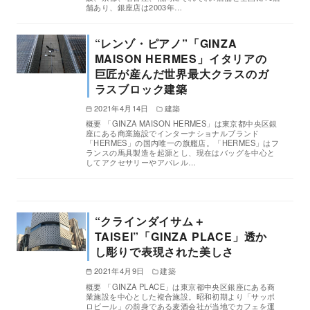
舗あり、銀座店は2003年…
“レンゾ・ピアノ”「GINZA
MAISON HERMES」イタリアの
巨匠が産んだ世界最大クラスのガ
ラスブロック建築
2021年4月14日
建築
概要 「GINZA MAISON HERMES」は東京都中央区銀
座にある商業施設でインターナショナルブランド
「HERMES」の国内唯一の旗艦店。「HERMES」はフ
ランスの馬具製造を起源とし、現在はバッグを中心と
してアクセサリーやアパレル…
“クラインダイサム＋
TAISEI”「GINZA PLACE」透か
し彫りで表現された美しさ
2021年4月9日
建築
概要 「GINZA PLACE」は東京都中央区銀座にある商
業施設を中心とした複合施設。昭和初期より「サッポ
ロビール」の前身である麦酒会社が当地でカフェを運