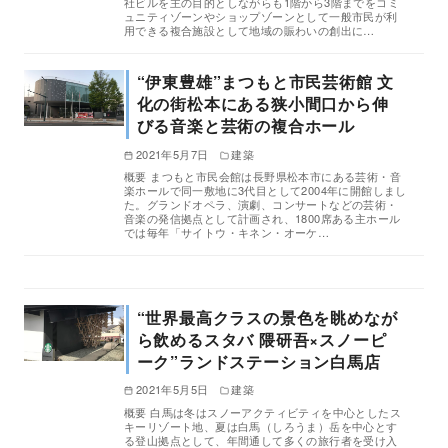
社ビルを主の目的としながらも1階から3階までをコミ
ュニティゾーンやショップゾーンとして一般市民が利
用できる複合施設として地域の賑わいの創出に…
“伊東豊雄”まつもと市民芸術館 文
化の街松本にある狭小間口から伸
びる音楽と芸術の複合ホール
2021年5月7日
建築
概要 まつもと市民会館は長野県松本市にある芸術・音
楽ホールで同一敷地に3代目として2004年に開館しまし
た。グランドオペラ、演劇、コンサートなどの芸術・
音楽の発信拠点として計画され、1800席ある主ホール
では毎年「サイトウ・キネン・オーケ…
“世界最高クラスの景色を眺めなが
ら飲めるスタバ 隈研吾×スノーピ
ーク”ランドステーション白馬店
2021年5月5日
建築
概要 白馬は冬はスノーアクティビティを中心としたス
キーリゾート地、夏は白馬（しろうま）岳を中心とす
る登山拠点として、年間通して多くの旅行者を受け入