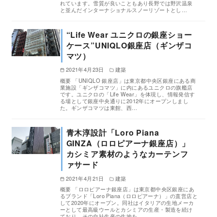
れています。雪質が良いこともあり長野では野沢温泉
と並んだインターナショナルスノーリゾートとし…
“Life Wear ユニクロの銀座ショー
ケース”UNIQLO銀座店（ギンザコ
マツ）
2021年4月23日
建築
概要 「UNIQLO 銀座店」は東京都中央区銀座にある商
業施設「ギンザコマツ」に内にあるユニクロの旗艦店
です。ユニクロの「Life Wear」を体現し、情報発信す
る場として銀座中央通りに2012年にオープンしまし
た。ギンザコマツは東館、西…
青木淳設計「Loro Piana
GINZA（ロロピアーナ銀座店）」
カシミア素材のようなカーテンフ
ァサード
2021年4月21日
建築
概要 「ロロピアーナ銀座店」は東京都中央区銀座にあ
るブランド「Loro Piana（ロロピアーナ）」の直営店と
して2020年にオープン。同社はイタリアの生地メーカ
ーとして最高級ウールとカシミアの生産・製造を続け
ており、その自社生産の生地を…