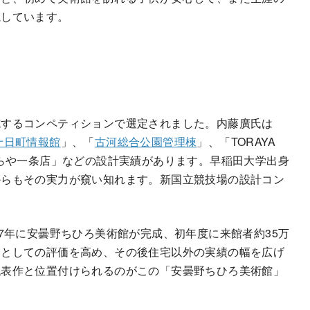
視しています。
施するコンペティションで選定されました。内藤廣氏は
十日町情報館
」、「
古河総合公園管理棟
」、「TORAYA
とらや一条店」などの設計実績があります。早稲田大学出身
からもその実力が窺い知れます。新国立競技場の設計コン
7年に安曇野ちひろ美術館が完成、初年度に来館者約35万
家としての評価を高め、その後住宅以外の実績の幅を広げ
代表作と位置付けられるのがこの「安曇野ちひろ美術館」