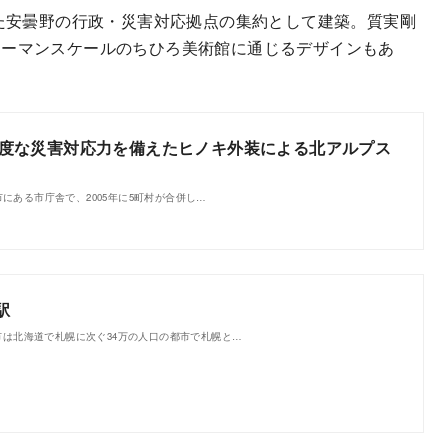
た安曇野の行政・災害対応拠点の集約として建築。質実剛
ューマンスケールのちひろ美術館に通じるデザインもあ
。
 高度な災害対応力を備えたヒノキ外装による北アルプス
にある市庁舎で、2005年に5町村が合併し…
駅
市は北海道で札幌に次ぐ34万の人口の都市で札幌と…