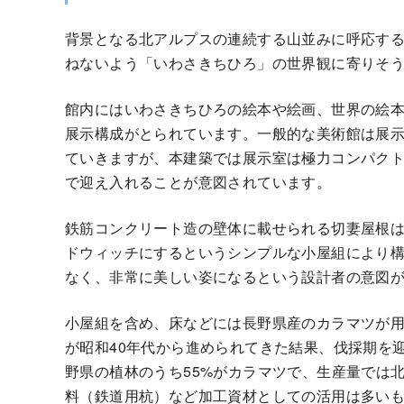
背景となる北アルプスの連続する山並みに呼応す
ねないよう「いわさきちひろ」の世界観に寄りそ
館内にはいわさきちひろの絵本や絵画、世界の絵本な
展示構成がとられています。一般的な美術館は展
ていきますが、本建築では展示室は極力コンパク
で迎え入れることが意図されています。
鉄筋コンクリート造の壁体に載せられる切妻屋根
ドウィッチにするというシンプルな小屋組により
なく、非常に美しい姿になるという設計者の意図
小屋組を含め、床などには長野県産のカラマツが
が昭和40年代から進められてきた結果、伐採期を
野県の植林のうち55%がカラマツで、生産量では
料（鉄道用杭）など加工資材としての活用は多い