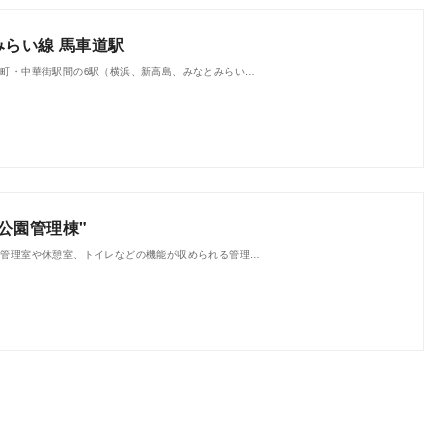
みらい線 馬車道駅
元町・中華街駅間の6駅（横浜、新高島、みなとみらい…
公園管理棟"
。管理室や休憩室、トイレなどの機能が収められる管理…