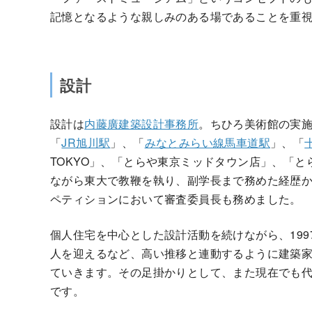
記憶となるような親しみのある場であることを重
設計
設計は
内藤廣建築設計事務所
。ちひろ美術館の実
「
JR旭川駅
」、「
みなとみらい線馬車道駅
」、「
TOKYO」、「とらや東京ミッドタウン店」、「
ながら東大で教鞭を執り、副学長まで務めた経歴
ペティションにおいて審査委員長も務めました。
個人住宅を中心とした設計活動を続けながら、199
人を迎えるなど、高い推移と連動するように建築
ていきます。その足掛かりとして、また現在でも
です。