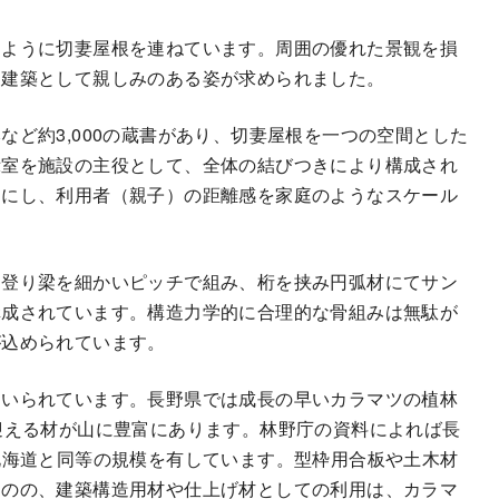
るように切妻屋根を連ねています。周囲の優れた景観を損
う建築として親しみのある姿が求められました。
ど約3,000の蔵書があり、切妻屋根を一つの空間とした
示室を施設の主役として、全体の結びつきにより構成され
トにし、利用者（親子）の距離感を家庭のようなスケール
は登り梁を細かいピッチで組み、桁を挟み円弧材にてサン
構成されています。構造力学的に合理的な骨組みは無駄が
が込められています。
用いられています。長野県では成長の早いカラマツの植林
迎える材が山に豊富にあります。林野庁の資料によれば長
北海道と同等の規模を有しています。型枠用合板や土木材
ものの、建築構造用材や仕上げ材としての利用は、カラマ