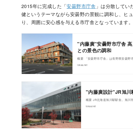
2015年に完成した「
安曇野市庁舎
」は分散してい
健というテーマながら安曇野の景観に調和し、ヒ
り、周囲に安心感を与える市庁舎となっています
"内藤廣"安曇野市庁舎
との景色の調和
概要 「安曇野市庁舎」は長野県安曇野市
iskaa.net
"内藤廣設計"JR旭川
概要 JR北海道旭川駅駅舎。旭川
iskaa.net