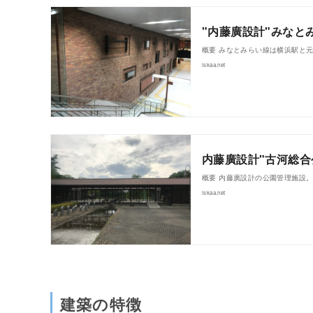
"内藤廣設計"みなと
概要 みなとみらい線は横浜駅と
iskaa.net
内藤廣設計"古河総合
概要 内藤廣設計の公園管理施設
iskaa.net
建築の特徴