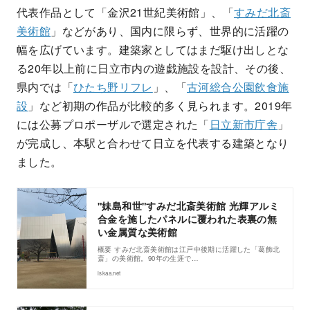
代表作品として「金沢21世紀美術館」、「
すみだ北斎
美術館
」などがあり、国内に限らず、世界的に活躍の
幅を広げています。建築家としてはまだ駆け出しとな
る20年以上前に日立市内の遊戯施設を設計、その後、
県内では「
ひたち野リフレ
」、「
古河総合公園飲食施
設
」など初期の作品が比較的多く見られます。2019年
には公募プロポーザルで選定された「
日立新市庁舎
」
が完成し、本駅と合わせて日立を代表する建築となり
ました。
"妹島和世"すみだ北斎美術館 光輝アルミ
合金を施したパネルに覆われた表裏の無
い金属質な美術館
概要 すみだ北斎美術館は江戸中後期に活躍した「葛飾北
斎」の美術館。90年の生涯で…
iskaa.net