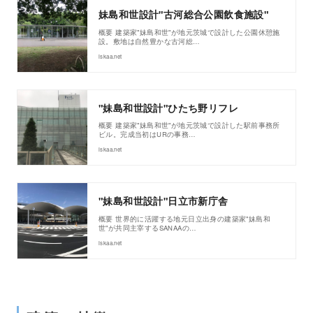
妹島和世設計"古河総合公園飲食施設"
概要 建築家"妹島和世"が地元茨城で設計した公園休憩施
設。敷地は自然豊かな古河総…
iskaa.net
"妹島和世設計"ひたち野リフレ
概要 建築家"妹島和世"が地元茨城で設計した駅前事務所
ビル。完成当初はURの事務…
iskaa.net
"妹島和世設計"日立市新庁舎
概要 世界的に活躍する地元日立出身の建築家"妹島和
世"が共同主宰するSANAAの…
iskaa.net