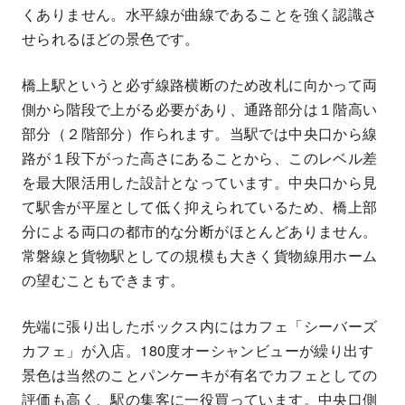
くありません。水平線が曲線であることを強く認識さ
せられるほどの景色です。
橋上駅というと必ず線路横断のため改札に向かって両
側から階段で上がる必要があり、通路部分は１階高い
部分（２階部分）作られます。当駅では中央口から線
路が１段下がった高さにあることから、このレベル差
を最大限活用した設計となっています。中央口から見
て駅舎が平屋として低く抑えられているため、橋上部
分による両口の都市的な分断がほとんどありません。
常磐線と貨物駅としての規模も大きく貨物線用ホーム
の望むこともできます。
先端に張り出したボックス内にはカフェ「シーバーズ
カフェ」が入店。180度オーシャンビューが繰り出す
景色は当然のことパンケーキが有名でカフェとしての
評価も高く、駅の集客に一役買っています。中央口側