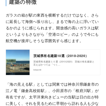
建築の特徴
ガラスの箱が駅の東西を横断するだけではなく、さら
に延長して海側へ張り出し、まるで海の上に浮いてい
るかのように感じられます。開放感の高いガラスは駅
というよりもさながら「空港ロビー」のようで今にも
航空機が接岸しそうな雰囲気すら感じます。
茨城県有名建築10選（2010-2020）
茨城県有名建築１０選（2010-2020） 茨城の有名建築と
言えばかつては「つく…
iskaa.net
「海の見える駅」としては関東では神奈川県鎌倉市の
江ノ電「鎌倉高校前駅」、小田原市の「根府川駅」が
有名ですが、太平洋東向きビューの当駅は日の出が特
に美しく、それを見るために早朝から訪れる人も少な