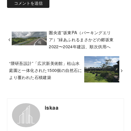
圏央道”坂東PA（パーキングエリ
ア）”緑あふれるまさかどの郷坂東
2022〜2024年建設、順次供用へ
“隈研吾設計”「広沢新美術館」枯山水
庭園と一体化された1500個の自然石に
より覆われた石積建築
iskaa