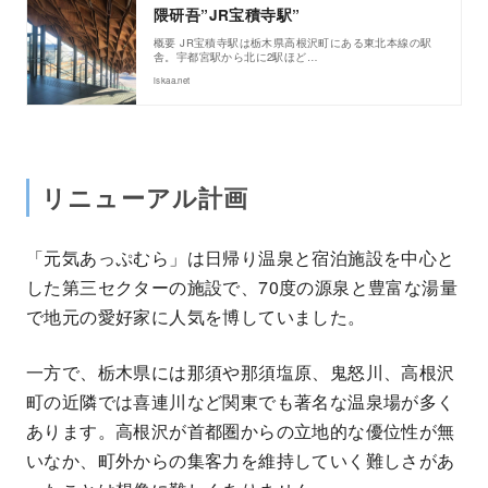
隈研吾”JR宝積寺駅”
概要 JR宝積寺駅は栃木県高根沢町にある東北本線の駅
舎。宇都宮駅から北に2駅ほど…
iskaa.net
リニューアル計画
「元気あっぷむら」は日帰り温泉と宿泊施設を中心と
した第三セクターの施設で、70度の源泉と豊富な湯量
で地元の愛好家に人気を博していました。
一方で、栃木県には那須や那須塩原、鬼怒川、高根沢
町の近隣では喜連川など関東でも著名な温泉場が多く
あります。高根沢が首都圏からの立地的な優位性が無
いなか、町外からの集客力を維持していく難しさがあ