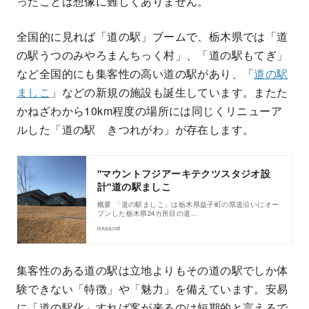
ったことは想像に難しくありません。
全国的に見れば「道の駅」ブームで、栃木県では「道
の駅うつのみやろまんちっく村」、「道の駅もてぎ」
など全国的にも集客性の高い道の駅があり、「
道の駅
ましこ
」などの新規の施設も誕生しています。またた
かねざわから10km程度の場所には同じくリニューア
ルした「道の駅 きつれがわ」が存在します。
"マウントフジアーキテクツスタジオ設
計"道の駅ましこ
概要 「道の駅ましこ」は栃木県益子町の県道沿いにオー
プンした栃木県24カ所目の道…
iskaa.net
集客性のある道の駅は立地よりもその道の駅でしか体
験できない「特徴」や「魅力」を備えています。安易
に「道の駅化」すれば客が来るのは短期的と言えるで