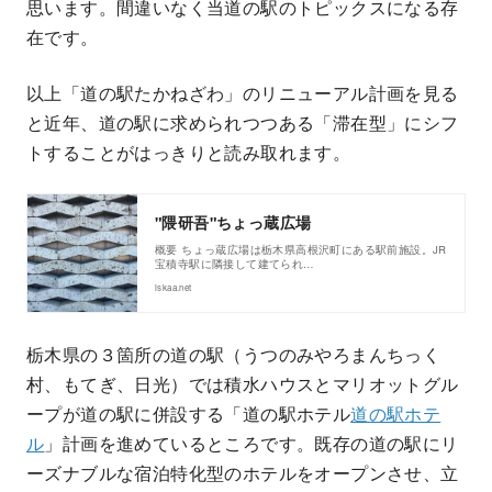
思います。間違いなく当道の駅のトピックスになる存
在です。
以上「道の駅たかねざわ」のリニューアル計画を見る
と近年、道の駅に求められつつある「滞在型」にシフ
トすることがはっきりと読み取れます。
"隈研吾"ちょっ蔵広場
概要 ちょっ蔵広場は栃木県高根沢町にある駅前施設。JR
宝積寺駅に隣接して建てられ…
iskaa.net
栃木県の３箇所の道の駅（うつのみやろまんちっく
村、もてぎ、日光）では積水ハウスとマリオットグル
ープが道の駅に併設する「道の駅ホテル
道の駅ホテ
ル
」計画を進めているところです。既存の道の駅にリ
ーズナブルな宿泊特化型のホテルをオープンさせ、立