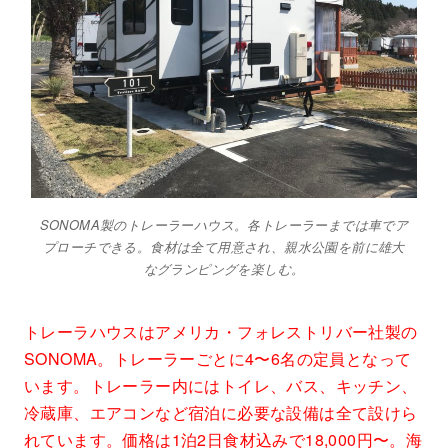
SONOMA製のトレーラーハウス。各トレーラーまでは車でア
プローチできる。食材は全て用意され、親水公園を前に雄大
なグランピングを楽しむ。
トレーラハウスはアメリカ・フォレストリバー社製の
SONOMA。トレーラーごとに4〜6名の定員となって
います。トレーラー内にはトイレ、バス、キッチン、
冷蔵庫、エアコンなど宿泊に必要な設備は全て設けら
れています。価格は1泊2日食材込みで18,000円〜。海