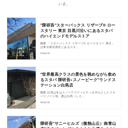
いる。
"隈研吾"スターバックス リザーブ® ロー
スタリー 東京 目黒川沿いにあるスタバ
のハイエンドモデルストア
概要 「スターバックス リザーブ® ロースタリー 東京」
は東京都目黒区にあるスタ…
iskaa.net
"世界最高クラスの景色を眺めながら飲め
るスタバ 隈研吾×スノーピーク"ランドス
テーション白馬店
概要 白馬は冬はスノーアクティビティを中心としたスキ
ーリゾート地、夏は白馬（しろ…
iskaa.net
隈研吾"サニーヒルズ（微熱山丘）南青山