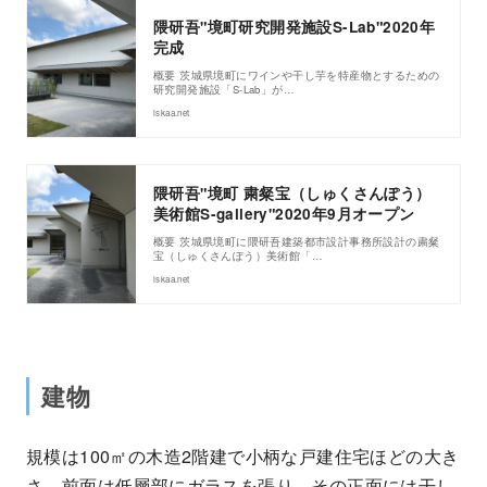
隈研吾"境町研究開発施設S-Lab"2020年
完成
概要 茨城県境町にワインや干し芋を特産物とするための
研究開発施設「S-Lab」が…
iskaa.net
隈研吾"境町 粛粲宝（しゅくさんぽう）
美術館S-gallery"2020年9月オープン
概要 茨城県境町に隈研吾建築都市設計事務所設計の粛粲
宝（しゅくさんぽう）美術館「…
iskaa.net
建物
規模は100㎡の木造2階建で小柄な戸建住宅ほどの大き
さ。前面は低層部にガラスを張り、その正面には干し