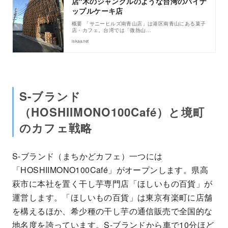
店"木のジャングルのような台湾のパイナ
ップルケーキ店
概要 「サニーヒルズ南青山店」は港区南青山にある菓子
店・カフェ。台湾では「微熱山…
iskaa.net
S-ブランド
（HOSHIIMONO100Café）と境町
のカフェ戦略
S-ブランド（まちかどカフェ）一つには
「HOSHIIMONO100Café」がオープンします。県高
萩市に本社を置く干し芋専門店「ほしいもの百貨」が
運営します。「ほしいもの百貨」は東京有楽町に店舗
を構えるほか、希少種の干し芋の通信販売で全国的な
地名度を誇っています。S-ブランドから車で10分ほど