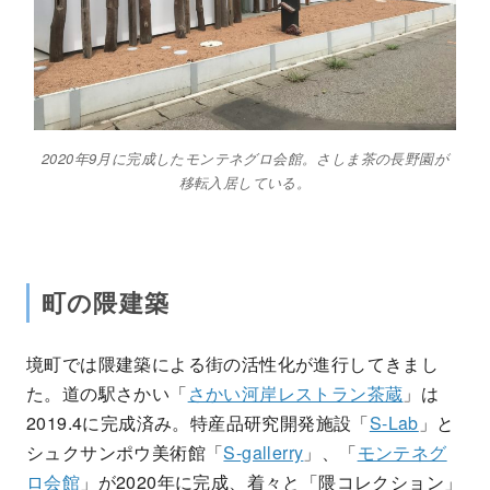
2020年9月に完成したモンテネグロ会館。さしま茶の長野園が
移転入居している。
町の隈建築
境町では隈建築による街の活性化が進行してきまし
た。道の駅さかい「
さかい河岸レストラン茶蔵
」は
2019.4に完成済み。特産品研究開発施設「
S-Lab
」と
シュクサンポウ美術館「
S-gallerry
」、「
モンテネグ
ロ会館
」が2020年に完成、着々と「隈コレクション」