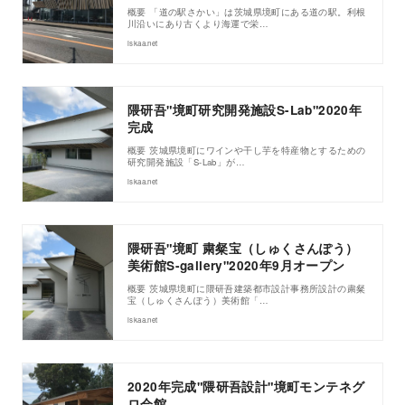
概要 「道の駅さかい」は茨城県境町にある道の駅。利根
川沿いにあり古くより海運で栄…
iskaa.net
隈研吾"境町研究開発施設S-Lab"2020年
完成
概要 茨城県境町にワインや干し芋を特産物とするための
研究開発施設「S-Lab」が…
iskaa.net
隈研吾"境町 粛粲宝（しゅくさんぽう）
美術館S-gallery"2020年9月オープン
概要 茨城県境町に隈研吾建築都市設計事務所設計の粛粲
宝（しゅくさんぽう）美術館「…
iskaa.net
2020年完成"隈研吾設計"境町モンテネグ
ロ会館