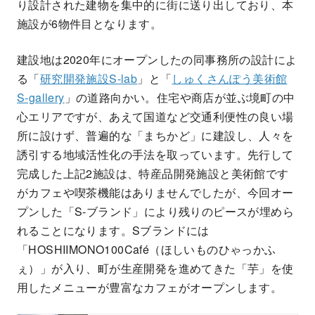
り設計された建物を集中的に街に送り出しており、本
施設が6物件目となります。
建設地は2020年にオープンしたの同事務所の設計によ
る「
研究開発施設S-lab
」と「
しゅくさんぽう美術館
S-gallery
」の道路向かい。住宅や商店が並ぶ境町の中
心エリアですが、あえて国道など交通利便性の良い場
所に設けず、普遍的な「まちかど」に建設し、人々を
誘引する地域活性化の手法を取っています。先行して
完成した上記2施設は、特産品開発施設と美術館です
がカフェや喫茶機能はありませんでしたが、今回オー
プンした「S-ブランド」により残りのピースが埋めら
れることになります。Sブランドには
「HOSHIIMONO100Café（ほしいものひゃっかふ
ぇ）」が入り、町が生産開発を進めてきた「芋」を使
用したメニューが豊富なカフェがオープンします。