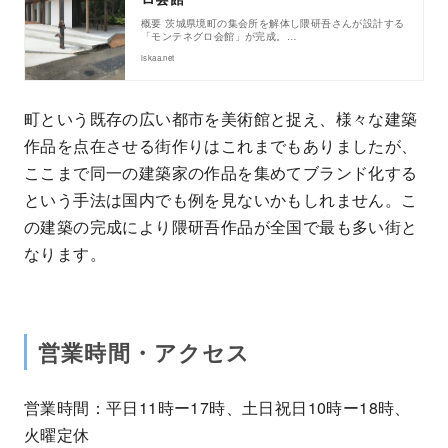
概要 茨城県境町の集会所を解体し隈研吾さんが設計する
「モンテネグロ会館」が完成。…
iskaa.net
町という既存の広い都市を美術館と捉え、様々な建築
作品を点在させる街作りはこれまでもありましたが、
ここまで同一の建築家の作品を集めてブランド化する
という手法は国内でも例を見ないかもしれません。こ
の建築の完成により隈研吾作品が全国で最も多い街と
なります。
営業時間・アクセス
営業時間：平日11時ー17時、土日祝日10時ー18時、
火曜定休