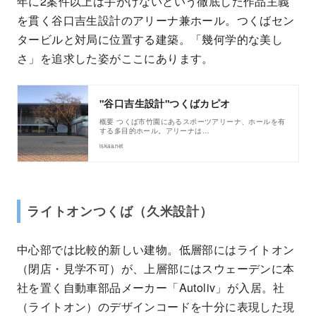
年に2案件以上は手がけないという徹底した作品主義
を貫く谷口吉生設計のアリーナ兼ホール。つくばセン
タービルと対局に位置する建築。「幾何学的な美し
さ」を追求した姿がここにあります。
"谷口吉生設計"つくばカピオ
概要 つくば市竹園にあるスポーツアリーナ、ホールを有
する多目的ホール。アリーナは…
iskaa.net
ライトオンつくば（久米設計）
中心部では比較的新しい建物。低層部にはライトオン
（閉店・見学不可）が、上層部にはスウェーデンに本
社を置く自動車部品メーカー「Autoliv」が入居。社
（ライトオン）のデザインコードを十分に表現した現