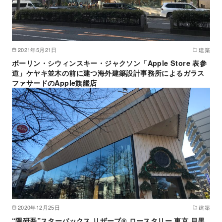
2021年5月21日
建築
ボーリン・シウィンスキー・ジャクソン「Apple Store 表参
道」ケヤキ並木の前に建つ海外建築設計事務所によるガラス
ファサードのApple旗艦店
2020年12月25日
建築
“隈研吾”スターバックス リザーブ® ロースタリー 東京 目黒