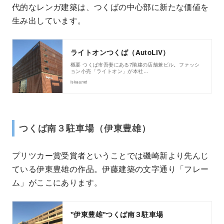
代的なレンガ建築は、つくばの中心部に新たな価値を
生み出しています。
ライトオンつくば（AutoLIV）
概要 つくば市吾妻にある7階建の店舗兼ビル。ファッシ
ョン小売「ライトオン」が本社…
iskaa.net
つくば南３駐車場（伊東豊雄）
プリツカー賞受賞者ということでは磯崎新より先んじ
ている伊東豊雄の作品。伊藤建築の文字通り「フレー
ム」がここにあります。
"伊東豊雄"つくば南３駐車場