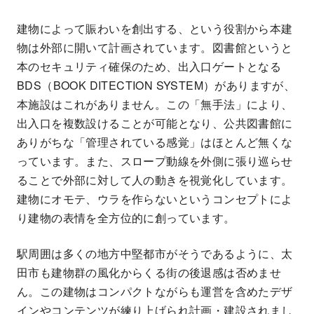
建物によって賑わいを創出する、という役割から本建
物は外部に開いて計画されています。図書館というと
本のセキュリティ確保のため、出入口ゲートとなる
BDS（BOOK DITECTION SYSTEM）がありますが、
本施設はこれがありません。この「無手法」により、
出入口を複数設けることが可能となり、公共図書館に
ありがちな「管理されている感覚」はほとんど無くな
っています。また、スロープ動線を外側に張り巡らせ
ることで外部に対して人の動きを視覚化しています。
建物にオモテ、ウラを作らないというコンセプトによ
り建物の表情を全方位的に創っています。
駅周囲は多くの地方中堅都市がそうであるように、太
田市も建物群の風化からくる街の後退感は否めませ
ん。この建物はコンパクトながらも運営を含めたデザ
インやコンテンツが練り上げられ計画・建設されまし