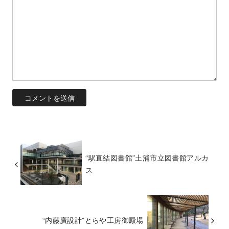
“駅直結図書館”土浦市立図書館アルカ
ス
“内藤廣設計”とらや工房御殿場