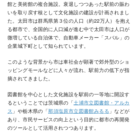
館と美術館の複合施設。衰退しつつあった駅前の賑わ
いを取り戻す核として文化施設の建設が計画されまし
た。太田市は群馬県第３位の人口（約22万人）を抱え
る都市で、全国的に人口減が進む中で太田市は人口が
微増している自治体で、自動車メーカー「スバル」の
企業城下町として知られています。
このような背景から市は車社会が顕著で郊外型のショ
ッピングモールなどに人々が流れ、駅前力の低下が指
摘されてきました。
図書館を中心とした文化施設を駅前の一等地に開設す
るということでは茨城県の「
土浦市立図書館・アルカ
ス
」や栃木県の「
那須塩原市立図書館みるる
」などが
あり、市民サービスの向上という目的に都市の再開発
のツールとして活用されつつあります。