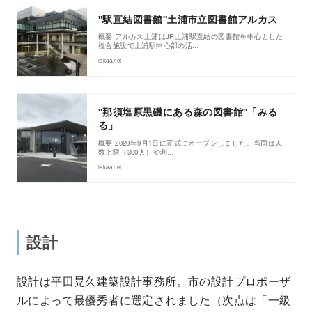
"駅直結図書館"土浦市立図書館アルカス
概要 アルカス土浦はJR土浦駅直結の図書館を中心とした
複合施設で土浦駅中心部の活…
iskaa.net
"那須塩原黒磯にある森の図書館"「みる
る」
概要 2020年9月1日に正式にオープンしました。当面は人
数上限（300人）や利…
iskaa.net
設計
設計は平田晃久建築設計事務所。市の設計プロポーザ
ルによって最優秀者に選定されました（次点は「一級