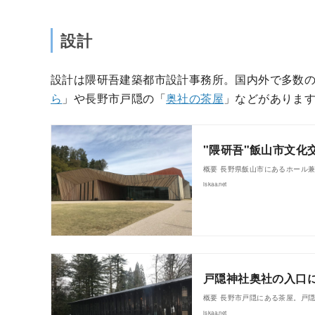
設計
設計は隈研吾建築都市設計事務所。国内外で多数
ら
」や長野市戸隠の「
奥社の茶屋
」などがありま
"隈研吾"飯山市文化
概要 長野県飯山市にあるホール
iskaa.net
戸隠神社奥社の入口に
概要 長野市戸隠にある茶屋。戸
iskaa.net