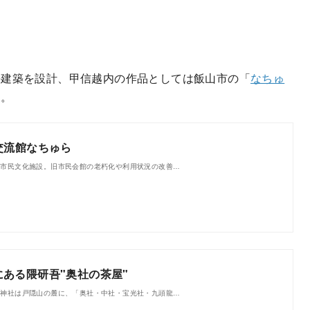
の建築を設計、甲信越内の作品としては飯山市の「
なちゅ
す。
交流館なちゅら
兼市民文化施設。旧市民会館の老朽化や利用状況の改善…
ある隈研吾"奥社の茶屋"
隠神社は戸隠山の麓に、「奥社・中社・宝光社・九頭龍…