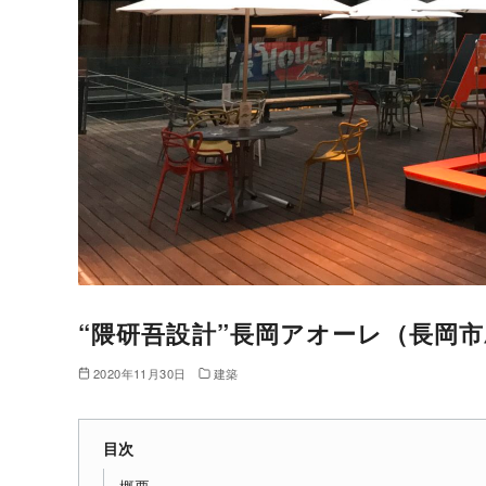
“隈研吾設計”長岡アオーレ（長岡
2020年11月30日
建築
目次
概要