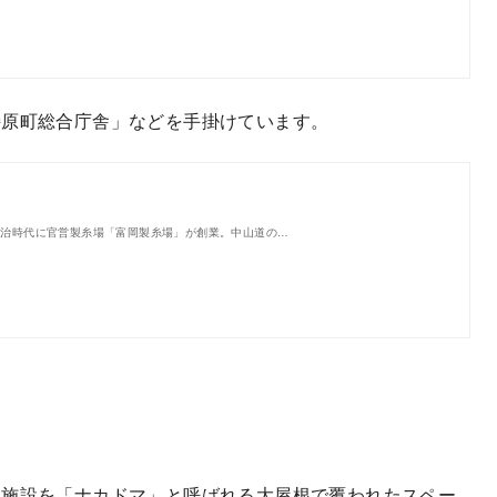
梼原町総合庁舎」などを手掛けています。
明治時代に官営製糸場「富岡製糸場」が創業。中山道の…
合施設を「ナカドマ」と呼ばれる大屋根で覆われたスペー