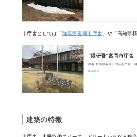
市庁舎としては「
群馬県富岡市庁舎
」や「高知県
"隈研吾"富岡市庁舎
概要 群馬県富岡市の新市庁舎。
iskaa.net
建築の特徴
市庁舎、市民協働スペース、アリーナからなる複