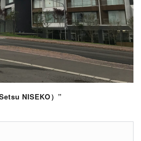
su NISEKO）”