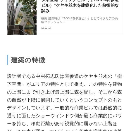
ビル）"ケヤキ並木を建築化した前衛的な
試み
概要 建築時は「TOD'S表参道ビル」としてイタリアの高
級ファッション…
iskaa.net
建築の特徴
設計者である中村拓志氏は表参道のケヤキ並木の「樹
下空間」がエリアの特性として捉え、この特性を建物
の上階にまで引き上げ最上階に森を配し、そこから森
の自然が下階に展開していくというコンセプトのもと
デザインしています。一般的な商業ビルでは必然的に
通りに面したショーウィンドウ側が最も商業的にパワ
ーを持ち、移動距離があり視覚的に届かない上階ほ