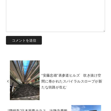
“安藤忠雄”表参道ヒルズ 吹き抜け空
間に巻かれたスパイラルスロープが新
たな街路が生む
“隈研吾”日本平夢テラス 法隆寺夢殿