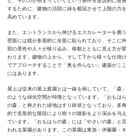
ど、その力が弱まっていくという条件を逆説的に改善
するために、建物の頂部に緑を載冠させて上階の力を
高めています。
また、エントランスから伸びるエスカレーターを囲う
壁面には鏡が多面的に全面に貼られており、そこに外
部の景色や人々が移り込み、移動とともに見え方が変
わります。建物の上から、そして下から様々な仕掛け
でアプローチすることで「奥を作らない」建築がここ
にはあります。
屋上は従来の屋上庭園とは一線を画していて、「森」
のような緑化空間が特徴となっています。「おもはら
の森」と称された緑地はすり鉢状となっており、多角
的で造形的な階段により樹々の陰影をより深みを与え
ています。「おもはらの森」には「やさいの森」と言
われる菜園があります。この菜園は東急・伊藤園・キ