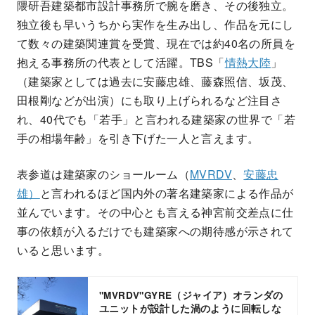
隈研吾建築都市設計事務所で腕を磨き、その後独立。
独立後も早いうちから実作を生み出し、作品を元にし
て数々の建築関連賞を受賞、現在では約40名の所員を
抱える事務所の代表として活躍。TBS「
情熱大陸
」
（建築家としては過去に安藤忠雄、藤森照信、坂茂、
田根剛などが出演）にも取り上げられるなど注目さ
れ、40代でも「若手」と言われる建築家の世界で「若
手の相場年齢」を引き下げた一人と言えます。
表参道は建築家のショールーム（
MVRDV
、
安藤忠
雄）
と言われるほど国内外の著名建築家による作品が
並んでいます。その中心とも言える神宮前交差点に仕
事の依頼が入るだけでも建築家への期待感が示されて
いると思います。
"MVRDV"GYRE（ジャイア）オランダの
ユニットが設計した渦のように回転しな