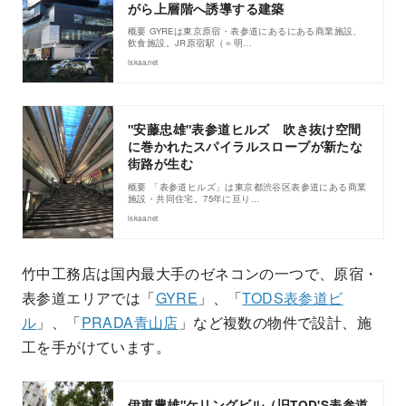
がら上層階へ誘導する建築
概要 GYREは東京原宿・表参道にあるにある商業施設、
飲食施設。JR原宿駅（＝明…
iskaa.net
"安藤忠雄"表参道ヒルズ 吹き抜け空間
に巻かれたスパイラルスロープが新たな
街路が生む
概要 「表参道ヒルズ」は東京都渋谷区表参道にある商業
施設・共同住宅。75年に亘り…
iskaa.net
竹中工務店は国内最大手のゼネコンの一つで、原宿・
表参道エリアでは「
GYRE
」、「
TODS表参道ビ
ル
」、「
PRADA青山店
」など複数の物件で設計、施
工を手がけています。
伊東豊雄"ケリングビル（旧TOD'S表参道