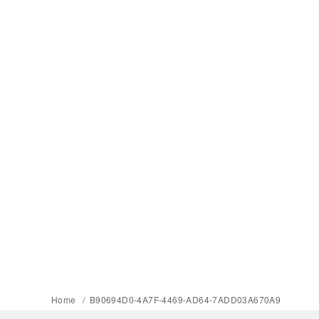
Home
B90694D0-4A7F-4469-AD64-7ADD03A670A9