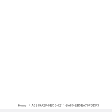
Home
A6B19A2F-6EC5-4211-BA80-EB5EA76FDDF3