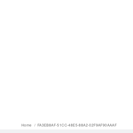
Home
FA3EB8AF-51CC-48E5-88A2-02F9AF90AAAF