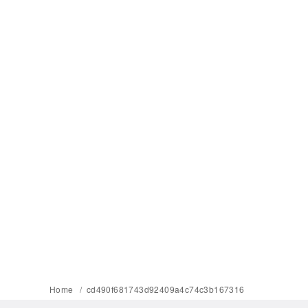
Home
cd490f681743d92409a4c74c3b167316