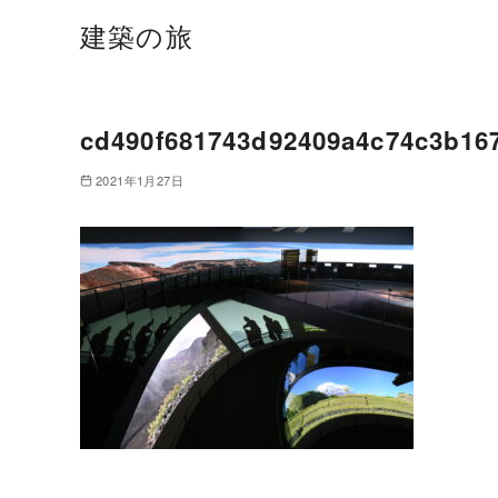
建築の旅
cd490f681743d92409a4c74c3b16
2021年1月27日