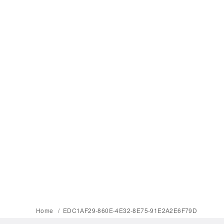
Home
EDC1AF29-860E-4E32-8E75-91E2A2E6F79D