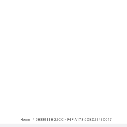
Home
5E88911E-22CC-4F4F-A178-5DED2143C047