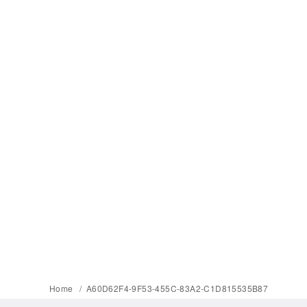
Home
A60D62F4-9F53-455C-83A2-C1D815535B87