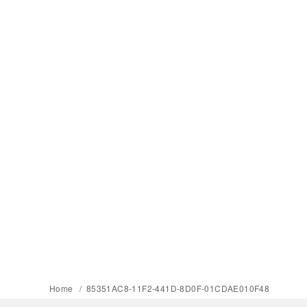
Home
85351AC8-11F2-441D-8D0F-01CDAE010F48