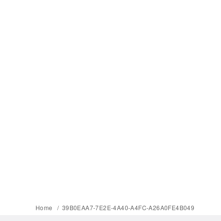
Home
39B0EAA7-7E2E-4A40-A4FC-A26A0FE4B049