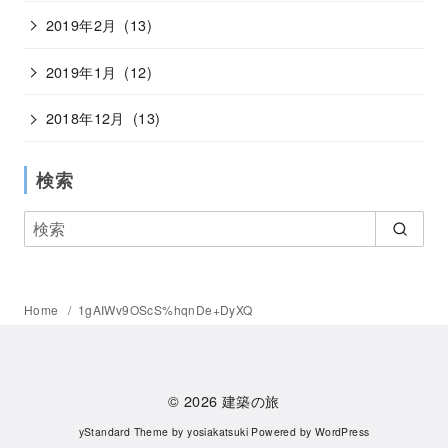
2019年2月
(13)
2019年1月
(12)
2018年12月
(13)
検索
Home
1gAIWv9OScS%hqnDe+DyXQ
© 2026
建築の旅
yStandard Theme
by
yosiakatsuki
Powered by
WordPress