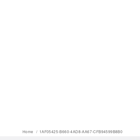
Home
1AF05425-B660-4AD8-AA67-CFB94599B8B0